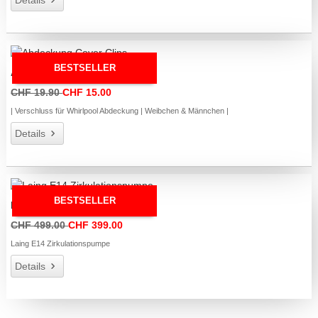
Details
BESTSELLER
Abdeckung Cover Clips
CHF 19.90
CHF 15.00
| Verschluss für Whirlpool Abdeckung | Weibchen & Männchen |
Details
BESTSELLER
Laing E14 Zirkulationspumpe
CHF 499.00
CHF 399.00
Laing E14 Zirkulationspumpe
Details