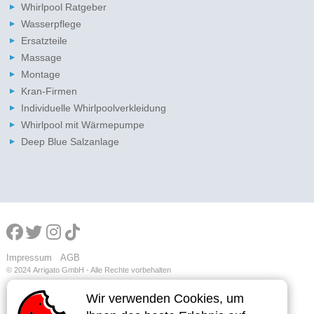
Whirlpool Ratgeber
Wasserpflege
Ersatzteile
Massage
Montage
Kran-Firmen
Individuelle Whirlpoolverkleidung
Whirlpool mit Wärmepumpe
Deep Blue Salzanlage
Impressum
AGB
© 2024
Arrigato GmbH - Alle Rechte vorbehalten
Wir verwenden Cookies, um
Wir verwenden Cookies, um