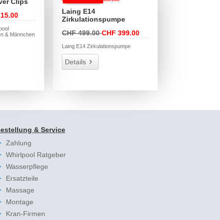
er Clips
Laing E14
15.00
Zirkulationspumpe
pool
CHF 499.00
CHF 399.00
en & Männchen
Laing E14 Zirkulationspumpe
Details
estellung & Service
Zahlung
Whirlpool Ratgeber
Wasserpflege
Ersatzteile
Massage
Montage
Kran-Firmen