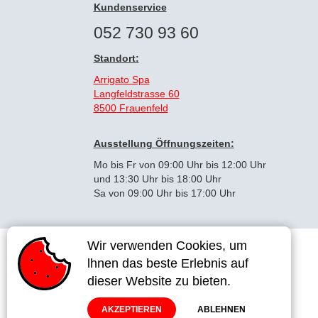
Kundenservice
052 730 93 60
Standort:
Arrigato Spa
Langfeldstrasse 60
8500 Frauenfeld
Ausstellung Öffnungszeiten:
Mo bis Fr von 09:00 Uhr bis 12:00 Uhr
und 13:30 Uhr bis 18:00 Uhr
Sa von 09:00 Uhr bis 17:00 Uhr
Wir verwenden Cookies, um
Wir verwenden Cookies, um
lhnen das beste Erlebnis auf
lhnen das beste Erlebnis auf
dieser Website zu bieten.
dieser Website zu bieten.
Impressum
AGB
AKZEPTIEREN
AKZEPTIEREN
ABLEHNEN
ABLEHNEN