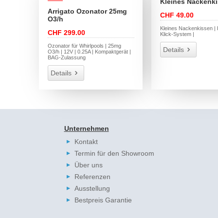
Kleines Nackenk
Arrigato Ozonator 25mg
CHF 49.00
O3/h
Kleines Nackenkissen | K
CHF 299.00
Klick-System |
Ozonator für Whirlpools | 25mg
Details
O3/h | 12V | 0.25A | Kompaktgerät |
BAG-Zulassung
Details
Unternehmen
Kontakt
Termin für den Showroom
Über uns
Referenzen
Ausstellung
Bestpreis Garantie