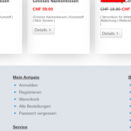
issen
Grosses Nackenkissen
Abdeckung Cov
CHF 59.00
CHF 19.90
CHF 
unstoff |
Grosses Nackenkissen | Kunststoff
| Verschluss für Whirl
| Klick-System |
Abdeckung | Weibch
|
Details
Details
Mein Arrigato
B
Anmelden
Registrieren
Warenkorb
Alle Bestellungen
Passwort vergessen
Service