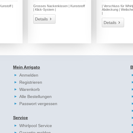
unstoff |
Grosses Nackenkissen | Kunststoff
| Verschluss für Whirl
| Klick-System |
Abdeckung | Weibch
|
Details
Details
Mein Arrigato
B
Anmelden
Registrieren
Warenkorb
Alle Bestellungen
Passwort vergessen
Service
Whirlpool Service
Garantie melden