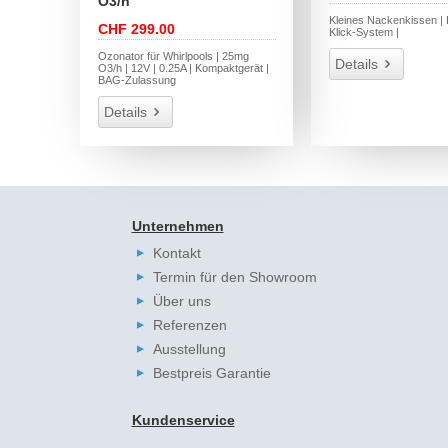
O3/h
Kleines Nackenkissen | K
CHF 299.00
Klick-System |
Ozonator für Whirlpools | 25mg
Details
O3/h | 12V | 0.25A | Kompaktgerät |
BAG-Zulassung
Details
Unternehmen
Kontakt
Termin für den Showroom
Über uns
Referenzen
Ausstellung
Bestpreis Garantie
Kundenservice