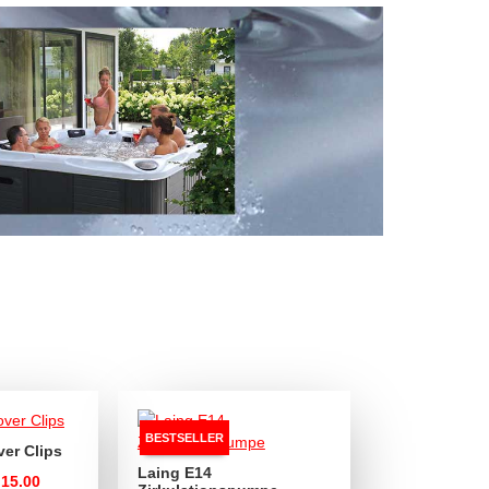
BESTSELLER
er Clips
Laing E14
15.00