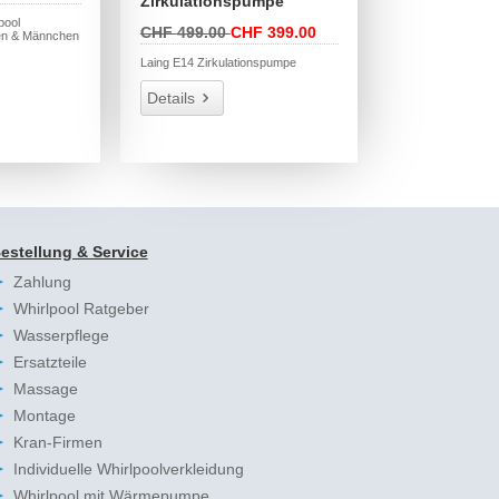
Zirkulationspumpe
pool
CHF 499.00
CHF 399.00
en & Männchen
Laing E14 Zirkulationspumpe
Details
estellung & Service
Zahlung
Whirlpool Ratgeber
Wasserpflege
Ersatzteile
Massage
Montage
Kran-Firmen
Individuelle Whirlpoolverkleidung
Whirlpool mit Wärmepumpe