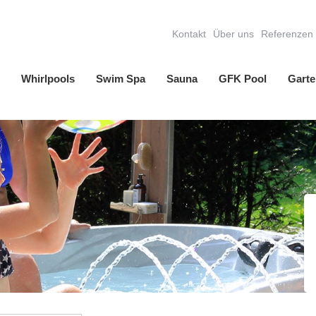
Kontakt
Über uns
Referenzen
Whirlpools
Swim Spa
Sauna
GFK Pool
Garte