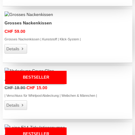
Grosses Nackenkissen
CHF 59.00
Grosses Nackenkissen | Kunststoff | Klick-System |
Details
BESTSELLER
Abdeckung Cover Clips
CHF 19.90
CHF 15.00
| Verschluss für Whirlpool Abdeckung | Weibchen & Männchen |
Details
BESTSELLER