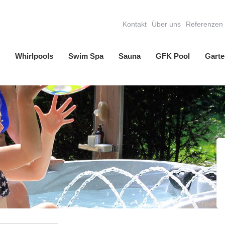
Kontakt
Über uns
Referenzen
Whirlpools
Swim Spa
Sauna
GFK Pool
Garte