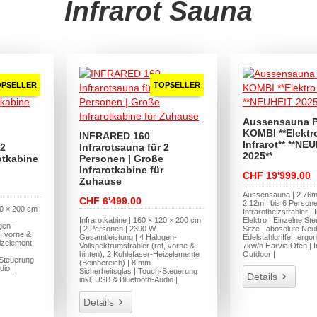
Infrarot Sauna
OPSELLER
TOPSELLER
Aussensauna 
KOMBI **Elektr
INFRARED 160
Infrarot** **NE
 2
Infrarotsauna für 2
2025**
otkabine
Personen | Große
Infrarotkabine für
CHF 19'999.00
Zuhause
Aussensauna | 2.76m
CHF 6'499.00
2.12m | bis 6 Persone
20 × 200 cm
Infrarotheizstrahler | 
Infrarotkabine | 160 × 120 × 200 cm
Elektro | Einzelne St
gen-
| 2 Personen | 2390 W
Sitze | abosolute Neuh
t, vorne &
Gesamtleistung | 4 Halogen-
Edelstahlgriffe | ergo
eizelement
Vollspektrumstrahler (rot, vorne &
7kw/h Harvia Ofen | 
hinten), 2 Kohlefaser-Heizelemente
Outdoor |
-Steuerung
(Beinbereich) | 8 mm
dio |
Sicherheitsglas | Touch-Steuerung
Details
inkl. USB & Bluetooth-Audio |
Details