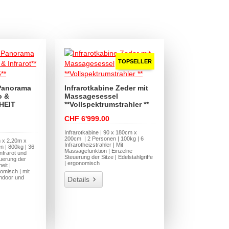
TOPSELLER
Panorama
Infrarotkabine Zeder mit
o &
Massagesessel
UHEIT
**Vollspektrumstrahler **
CHF 6'999.00
Infrarotkabine | 90 x 180cm x
200cm | 2 Personen | 100kg | 6
 x 2.20m x
Infrarotheizstrahler | Mit
n | 800kg | 36
Massagefunktion | Einzelne
Infrarot und
Steuerung der Sitze | Edelstahlgriffe
euerung der
| ergonomisch
eit |
nomisch | mit
Indoor und
Details