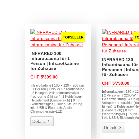
TOPSELLER
T
INFRARED 100
Infrarotsauna für 1
INFRARED 130
Person | Infrarotkabine
Infrarotsauna für
für Zuhause
Personen | Infrar
für Zuhause
CHF 5'399.00
CHF 5'799.00
Infrarotkabine | 100 × 120 × 200 cm
| 1 Person | 1195 W Gesamtleistung
Infrarotkabine | 130 × 1
| 2 Halogen-Vollspektrumstrahler
| 2 Personen | 2260 W
(rot, vorne & hinten), 1 Kohlefaser-
Gesamtleistung | 4 Halo
Heizelement (Beinbereich) | 8 mm
Vollspektrumstrahler (ro
Sicherheitsglas | Touch-Steuerung
hinten), 1 Kohlefaser-H
inkl. USB & Bluetooth-Audio |
(Beinbereich) | 8 mm
Chromotherapie-LED
Sicherheitsglas | Touch
inkl. USB & Bluetooth-Au
Details
Details