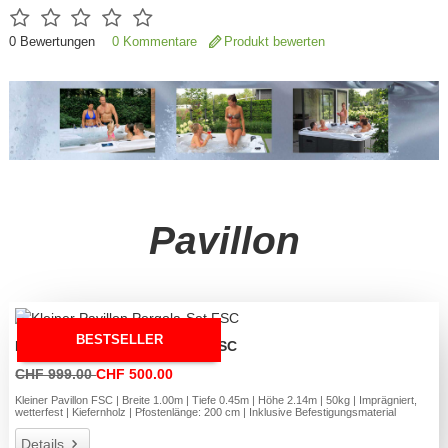
0
Bewertungen
0 Kommentare
Produkt bewerten
Pavillon
BESTSELLER
Kleiner Pavillon Pergola-Set FSC
CHF 999.00
CHF 500.00
Kleiner Pavillon FSC | Breite 1.00m | Tiefe 0.45m | Höhe 2.14m | 50kg | Imprägniert,
wetterfest | Kiefernholz | Pfostenlänge: 200 cm | Inklusive Befestigungsmaterial
Details