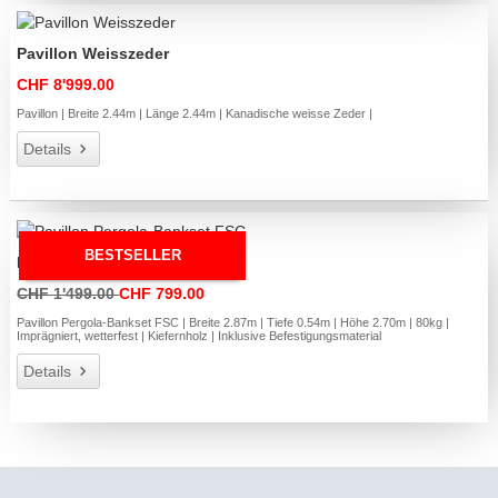
Pavillon Weisszeder
CHF 8'999.00
Pavillon | Breite 2.44m | Länge 2.44m | Kanadische weisse Zeder |
Details
BESTSELLER
Pavillon Pergola-Bankset FSC
CHF 1'499.00
CHF 799.00
Pavillon Pergola-Bankset FSC | Breite 2.87m | Tiefe 0.54m | Höhe 2.70m | 80kg |
Imprägniert, wetterfest | Kiefernholz | Inklusive Befestigungsmaterial
Details