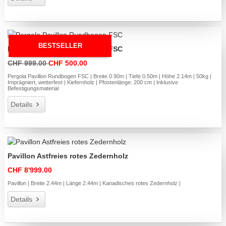
BESTSELLER
Pergola Pavillon Rundbogen FSC
CHF 999.00
CHF 500.00
Pergola Pavillon Rundbogen FSC | Breite 0.90m | Tiefe 0.50m | Höhe 2.14m | 50kg |
Imprägniert, wetterfest | Kiefernholz | Pfostenlänge: 200 cm | Inklusive
Befestigungsmaterial
Details
Pavillon Astfreies rotes Zedernholz
CHF 8'999.00
Pavillon | Breite 2.44m | Länge 2.44m | Kanadisches rotes Zedernholz |
Details