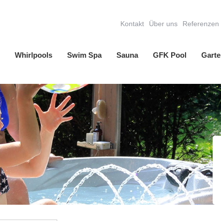
Kontakt
Über uns
Referenzen
Whirlpools
Swim Spa
Sauna
GFK Pool
Garte