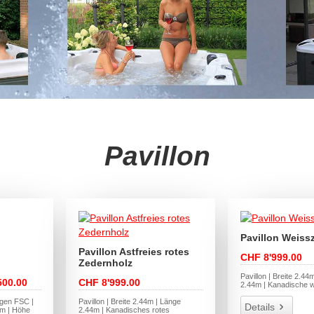
Pavillon
Pavillon Weiss
Pavillon Astfreies rotes
CHF 8'999.00
Zedernholz
Pavillon | Breite 2.44
500.00
CHF 8'999.00
2.44m | Kanadische w
ogen FSC |
Pavillon | Breite 2.44m | Länge
Details
0m | Höhe
2.44m | Kanadisches rotes