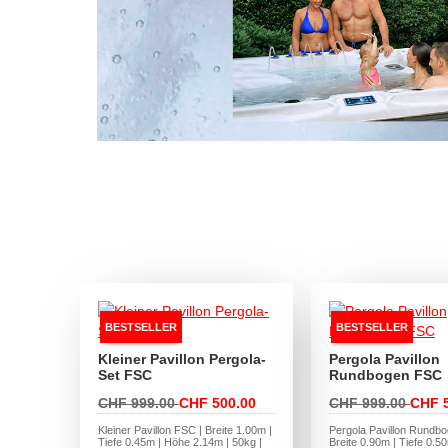
BESTSELLER
BESTSELLER
Kleiner Pavillon Pergola-
Pergola Pavillon
Set FSC
Rundbogen FSC
CHF 999.00
CHF 500.00
CHF 999.00
CHF 
Kleiner Pavillon FSC | Breite 1.00m |
Pergola Pavillon Rundb
Tiefe 0.45m | Höhe 2.14m | 50kg |
Breite 0.90m | Tiefe 0.5