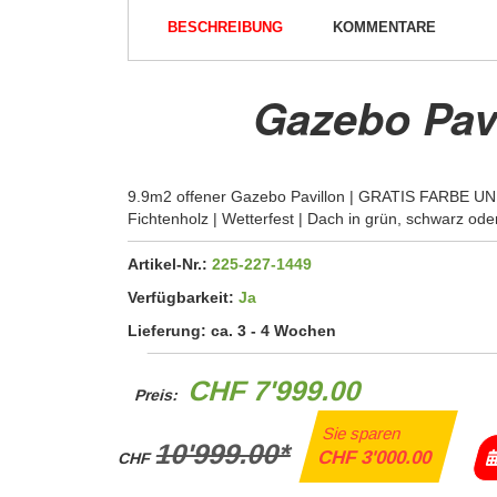
BESCHREIBUNG
KOMMENTARE
Gazebo Pavi
9.9m2 offener Gazebo Pavillon | GRATIS FARBE UN
Fichtenholz | Wetterfest | Dach in grün, schwarz ode
Artikel-Nr.:
225-227-1449
Verfügbarkeit:
Ja
Lieferung:
ca. 3 - 4 Wochen
CHF 7'999.00
Preis:
Sie sparen
10'999.00*
CHF 3'000.00
CHF